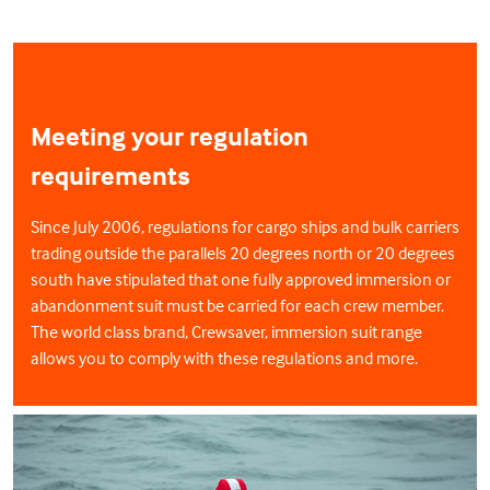
Meeting your regulation
requirements
Since July 2006, regulations for cargo ships and bulk carriers
trading outside the parallels 20 degrees north or 20 degrees
south have stipulated that one fully approved immersion or
abandonment suit must be carried for each crew member.
The world class brand, Crewsaver, immersion suit range
allows you to comply with these regulations and more.