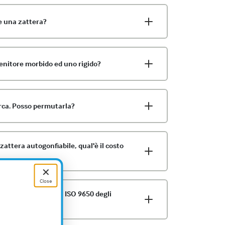
e una zattera?
tenitore morbido ed uno rigido?
rca. Posso permutarla?
zattera autogonfiabile, qual'è il costo
✕
Close
della nuova Zattera ISO 9650 degli
EPIRB, ecc....)?