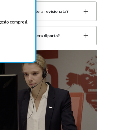
mento della mia zattera revisionata?
agosto compresi.
isionare la mia zattera diporto?
.