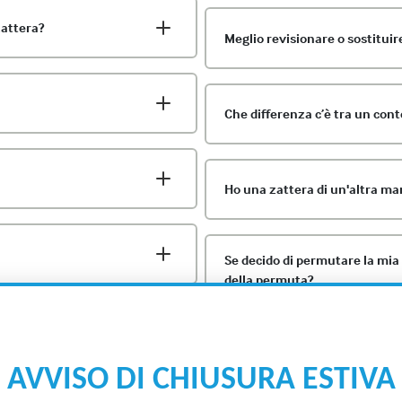
zattera?
Meglio revisionare o sostituir
Che differenza c’è tra un con
Ho una zattera di un'altra ma
Se decido di permutare la mia 
della permuta?
revisione?
Posso aggiungere all'interno 
accessori personali (medicine, 
VISO DI CHIUSURA ESTIVA