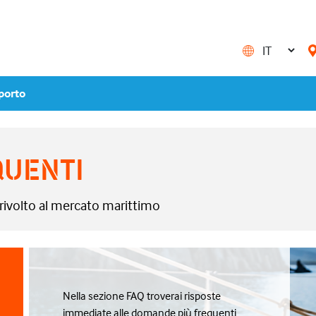
porto
UENTI
rivolto al mercato marittimo
Nella sezione FAQ troverai risposte
immediate alle domande più frequenti