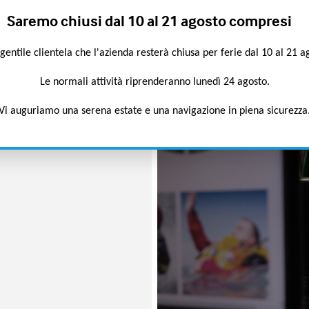
remo chiusi dal 10 al 21 agosto compresi
Cosa devo verificare al ricevi
entile clientela che l'azienda resterà chiusa per ferie dal 10 al 21 
zione o di rispedizione
Le normali attività riprenderanno lunedì 24 agosto.
A chi posso rivolgermi per rev
Vi auguriamo una serena estate e una navigazione in piena sicurezza