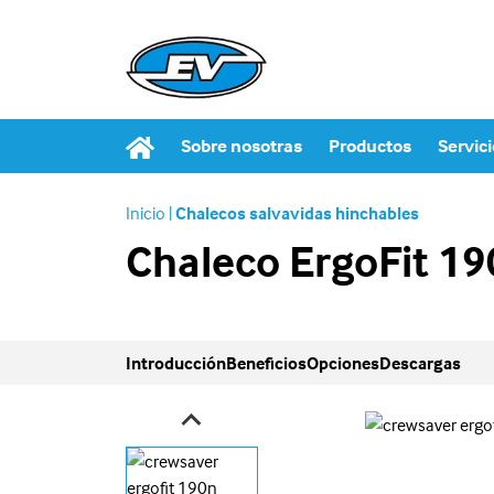
Sobre nosotras
Productos
Servic
Inicio
|
Chalecos salvavidas hinchables
Chaleco ErgoFit 1
Introducción
Beneficios
Opciones
Descargas