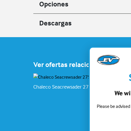
Opciones
Descargas
Ver ofertas relacionadas
Chaleco Seacrewsader 275N
Chalec
We will
Please be advised