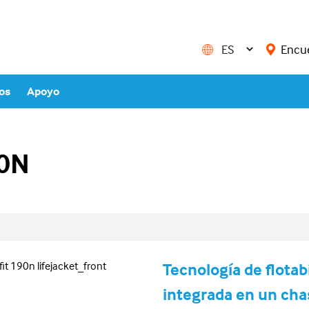
Encu
ios
Apoyo
90N
Tecnología de flotab
integrada en un chas