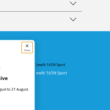
✕
Close
E
Chaleco Crewfit 165N Sport
sive
gust to 21 August.