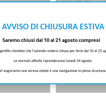
Zattera OceanDry 9650 SOL
era OceanDry International
"B" pack
Gancio idrostatico automati
sopravvivenza
Hammar H20
VISO DI CHIUSURA ESTIVA
remo chiusi dal 10 al 21 agosto compresi
entile clientela che l'azienda resterà chiusa per ferie dal 10 al 21 
Le normali attività riprenderanno lunedì 24 agosto.
Vi auguriamo una serena estate e una navigazione in piena sicurezza
r Linea Gonfiabile Plus
Tender Linea Semirigido
er Linea Ultraleggero 250 &
Tender Linea Ultraleggero 2
320