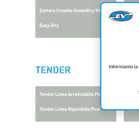
Zattera Croatia OceanDry 9650
Zatt
Easy-Dry
Kit 
AV
Sa
Informiamo la g
TENDER
Tender Linea Arrotolabile Plus
Tende
Tend
Tender Linea Riponibile Plus
270