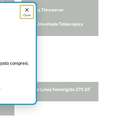
AS
✕
Zattera Throwover
Close
co
Sella Universale Telescopica
agosto compresi.
.
Tender Linea Semirigido 275 DF
90 &