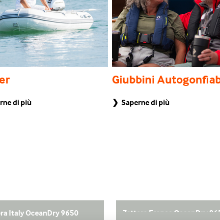
er
Giubbini Autogonfiab
ne di più
❯ Saperne di più
era Italy OceanDry 9650
Zattera France OceanDry 96