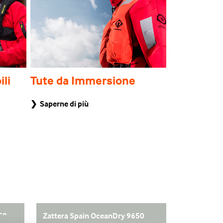
ili
Tute da Immersione
Zattere
❯ Saperne di più
❯ Saperne di p
50
Zattera Spain OceanDry 9650