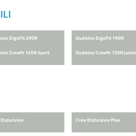
ILI
bino ErgoFit 290N
Giubbino ErgoFit 190N
bino Crewfit 165N Sport
Giubbino Crewfit 150N Junio
 Endurance
Crew Endurance Plus