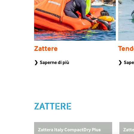
ione
Zattere
Tend
❯ Saperne di più
❯ Saper
ZATTERE
Zattera Italy CompactDry Plus
Zatt