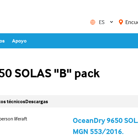
Encu
ios
Apoyo
50 SOLAS "B" pack
os técnicos
Descargas
OceanDry 9650 SOLA
MGN 553/2016.