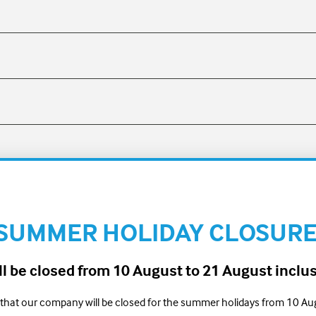
SUMMER HOLIDAY CLOSUR
 be closed from 10 August to 21 August inclu
Italy OceanDry 9650
Balsa France OceanDry 9650
 that our company will be closed for the summer holidays from 10 Au