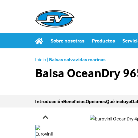
Sobre nosotras
Productos
Servic
Inicio
|
Balsas salvavidas marinas
Balsa OceanDry 96
Introducción
Beneficios
Opciones
Qué incluye
Dat