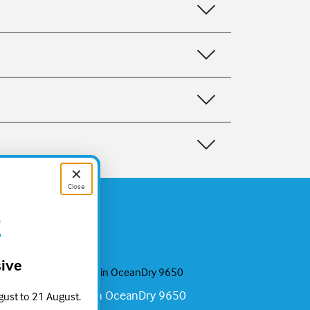
✕
Close
E
sive
Balsa Spain OceanDry 9650
gust to 21 August.